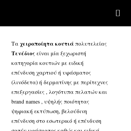
Skip
to
Togg
content
Navi
Αρχική
χειροποίητα κουτιά
Τα
πολυτελείας
Η Εταιρεία
Τενέδιος
είναι μία ξεχωριστή
κατηγορία κουτιών με ειδική
Γάμος – Βάπτιση
επένδυση χαρτιού ή υφάσματος
Κουτιά Πολυτελείας
(λινόδετα) ή δερματίνης με περίτεχνες
επεξεργασίες , λογότυπα πελατών και
Custom Boxes
brand names , υψηλής ποιότητας
ψηφιακή εκτύπωση, βελούδινη
Χρωματολόγιο
επένδυση στο εσωτερικό ή επένδυση
σατέν υφάσματος καθώς και ειδικά
Επικοινωνία