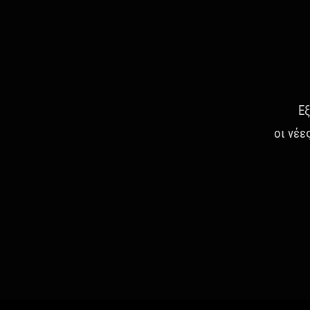
Εξ
οι νέε