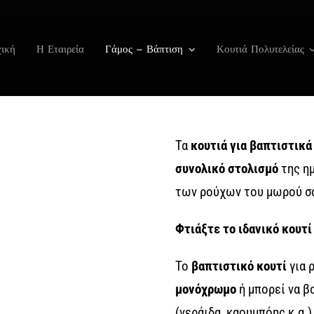
ική
Η Εταιρεία
Γάμος – Βάπτιση
Κουτιά Πολυτελείας
Τα
κουτιά για βαπτιστικά
συνολικό στολισμό
της ημ
των ρούχων του μωρού σ
Φτιάξτε το ιδανικό κουτί
Το
βαπτιστικό κουτί
για ρ
μονόχρωμο
ή μπορεί να β
(νεράιδα, καουμπόης κ.α.)