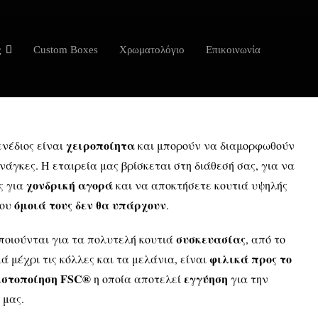
ς
Custom Boxes
Χρωματολόγιο
Επικοινωνία
χειροποίητα
ενέδιος είναι
και μπορούν να διαμορφωθούν
νάγκες. Η εταιρεία μας βρίσκεται στη διάθεσή σας, για να
χονδρική αγορά
ς για
και να αποκτήσετε κουτιά υψηλής
όμοιά τους δεν θα υπάρχουν
που
.
συσκευασίας
ποιούνται για τα πολυτελή κουτιά
, από το
φιλικά προς το
ιά μέχρι τις κόλλες και τα μελάνια, είναι
ιστοποίηση FSC®
εγγύηση
η οποία αποτελεί
για την
 μας.