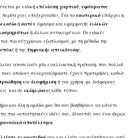
επένδυση χαρτιού
υφάσματος
ύνεται με ειδική
,
εσωτερικό
ε περίτεχνες επεξεργασίες. Για το
υπάρχει η
βελούδο
σατέν
ειδικών
ή
ύφασμα και εφαρμογής
κοσμημάτων
ή άλλων αντικειμένων. Οι ειδικές
του πιο σύγχρονου εξοπλισμού, με τη μέθοδο της
τυπίας
ψηφιακής απεικόνισης
ή της
.
λείας αποτελούν μία εναλλακτική πρόταση, που πολλοί
 τους οποίους συνεργαζόμαστε έχουν προτιμήσει, καθώς
προώθηση
διαφήμιση
και
ή για χρήση -με διάφορους
εκδηλώσεις
σεις και σε
κάθε τύπου.
ήμα και όλη η ομάδα μας θα σας βοηθήσουν να κάνετε
ις πιο «απαιτητικές» ιδέες σας, δίνοντάς σας ένα άκρως
μοναδικό αποτέλεσμα
.
κλείστε
ραντεβού
το
σας και ελάτε να συζητήσουμε από