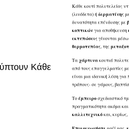
Κάθε κουτί πολυτελείας ντ
δερματίνης
(λινόδετα) ή
μ
δυνατότητα επένδυσης με
κοπτικών
για αποθήκευση
εκτυπώσεις
γίνονται μέσω 
θερμοτυπίας
μεταξο
, της
χάρτινα
Τα
κουτιά πολυτε
λύπτουν Κάθε
από τους επαγγελματίες με
είναι μια ιδανική λύση για
τρόπους- σε γάμους, βαπτί
έμπειρο
Το
σχεδιαστικό τμ
πραγματικότητα ακόμα και τ
καλλιτεχνικό
και, κυρίως,
Επικοινωνήστε
μαζί μας,