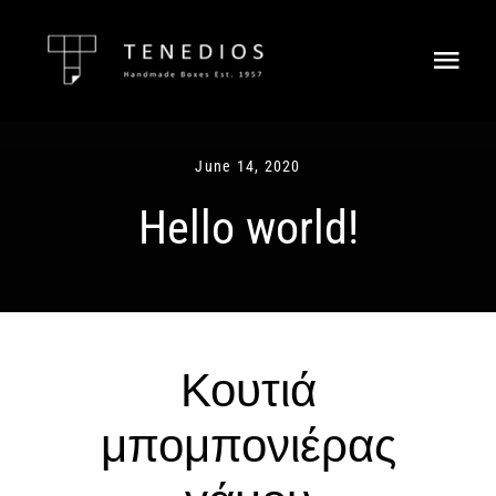
Skip
to
Togg
content
Navi
Αρχική
June 14, 2020
Η Εταιρεία
Hello world!
Γάμος – Βάπτιση
Κουτιά Πολυτελείας
Κουτιά
Custom Boxes
μπομπονιέρας
Χρωματολόγιο