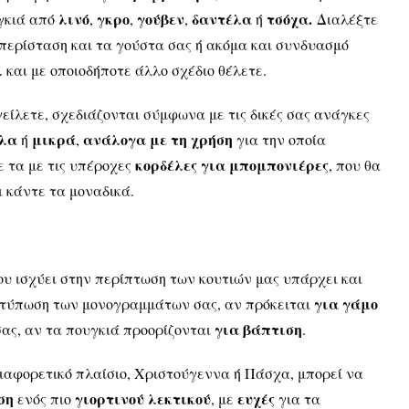
λινό
γκρο
γούβεν
δαντέλα
τσόχα.
γκιά από
,
,
,
ή
Διαλέξτε
 περίσταση και τα γούστα σας ή ακόμα και συνδυασμό
λ
και με οποιοδήποτε άλλο σχέδιο θέλετε.
είλετε, σχεδιάζονται σύμφωνα με τις δικές σας ανάγκες
άλα
μικρά
ανάλογα με τη χρήση
ή
,
για την οποία
κορδέλες για μπομπονιέρες
 τα με τις υπέροχες
, που θα
ι κάντε τα μοναδικά.
ου ισχύει στην περίπτωση των κουτιών μας υπάρχει και
για γάμο
εκτύπωση των μονογραμμάτων σας, αν πρόκειται
για βάπτιση
σας, αν τα πουγκιά προορίζονται
.
ιαφορετικό πλαίσιο, Χριστούγεννα ή Πάσχα, μπορεί να
ση
γιορτινού λεκτικού
ευχές
ενός πιο
, με
για τα