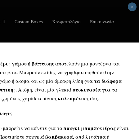
×
ς
Custom Boxes
Χρωματολόγιο
Επικοινωνία
ιέρες γάμου
βάπτισης
ή
αποτελούν μια μοντέρνα και
κουφέτα. Μπορούν επίσης να χρησιμοποιηθούν στην
για τα διάφορα
γάμο ή ακόμα και ως μία όμορφη λύση
πτισης.
συσκευασία για
Ακόμη, είναι μία γλυκιά
τα
στους καλεσμένους
δεχομένως χαρίσετε
σας.
λογές
πουγκί
μπομπονιέρας
υ μπορείτε να κάνετε για το
είναι
βαμβακερά
λινάτσα
 Προτιμήστε πουγκιά
, από
ή