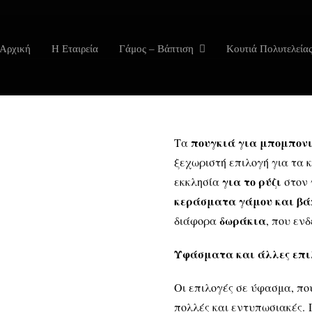
Αρχική
Η Εταιρεία
Γάμος – Βάπτιση
Κουτιά Πολυτελεία
πουγκιά για μπομπον
Τα
ξεχωριστή επιλογή για τα 
για το ρύζι
εκκλησία
στον 
κεράσματα γάμου και βά
δωράκια
διάφορα
, που εν
Υφάσματα και άλλες επι
Οι επιλογές σε ύφασμα, πο
πολλές και εντυπωσιακές.