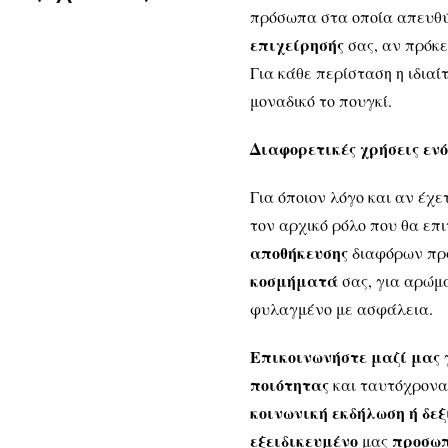
πρόσωπα στα οποία απευθύ
επιχείρησής
σας, αν πρόκε
Για κάθε περίσταση η ιδια
μοναδικό το πουγκί.
Διαφορετικές χρήσεις ενό
Για όποιον λόγο και αν έχε
τον αρχικό ρόλο που θα επ
αποθήκευσης
διαφόρων πρ
κοσμήματά
σας, για αρώμα
φυλαγμένο με ασφάλεια.
Επικοινωνήστε μαζί μας
γ
ποιότητας
και ταυτόχρον
κοινωνική εκδήλωση ή δε
εξειδικευμένο
προσω
μας