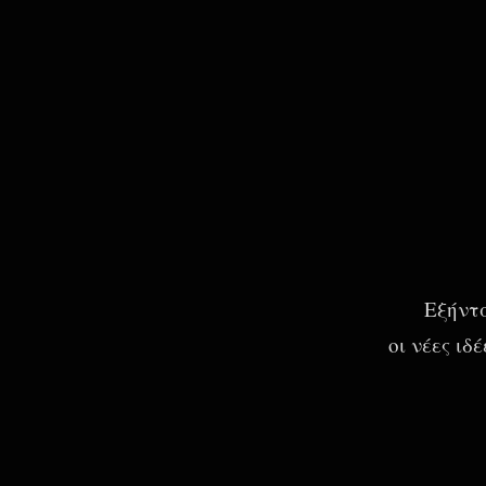
Εξήντα
οι νέες ι